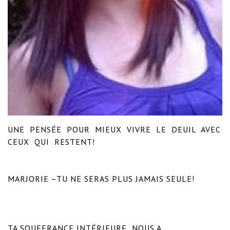
UNE  PENSÉE  POUR  MIEUX  VIVRE  LE  DEUIL  AVEC  
CEUX  QUI  RESTENT!

MARJORIE –TU NE SERAS PLUS JAMAIS SEULE!

TA SOUFFRANCE INTÉRIEURE  NOUS A 